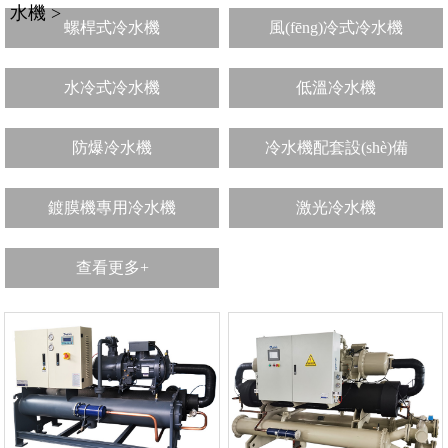
水機
>
螺桿式冷水機
風(fēng)冷式冷水機
水冷式冷水機
低溫冷水機
防爆冷水機
冷水機配套設(shè)備
鍍膜機專用冷水機
激光冷水機
查看更多+