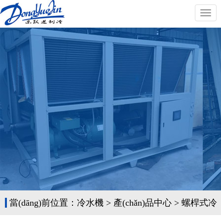
切
換
導
(dǎo)
航
當(dāng)前位置：
冷水機
>
產(chǎn)品中心
>
螺桿式冷