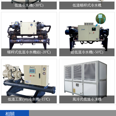
低溫冷水機(-30℃)
低溫螺桿式冷水機
螺桿式低溫冷水機組(-20℃)
超低溫冷水機(-50℃)
低溫工業(yè)冷水機(-15℃)
風冷式低溫冷凍機
相關