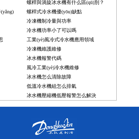
螺桿與渦旋冰水機有什么區(qū)別？
ǎng)
螺桿式冷水機優(yōu)缺點
冷凍機制冷量與功率
冷水機功率小了可以嗎
思
工業(yè)風冷式冷水機應用領域
冷凍機維護維修
冰水機報警代碼
風冷工業(yè)冷水機維修
冰水機怎么清除故障
低溫冷水機組怎么排氣
冰水機壓縮機低壓報警怎么解決