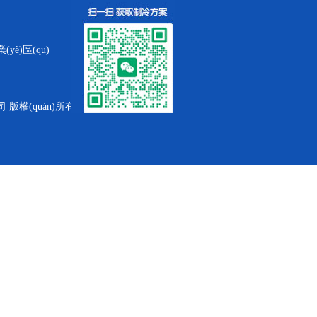
è)區(qū)
版權(quán)所有