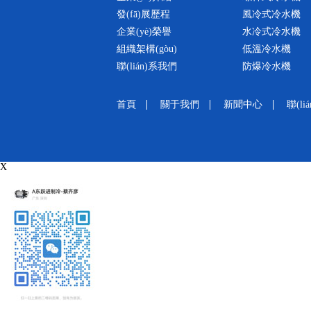
發(fā)展歷程
風冷式冷水機
企業(yè)榮譽
水冷式冷水機
組織架構(gòu)
低溫冷水機
聯(lián)系我們
防爆冷水機
首頁
關于我們
新聞中心
聯(li
X