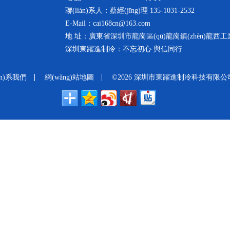
聯(lián)系人：蔡經(jīng)理 135-1031-2532
E-Mail：cai168cn@163.com
地 址：廣東省深圳市龍崗區(qū)龍崗鎮(zhèn)龍西工業(y
深圳東躍進制冷：不忘初心 與信同行
án)系我們
網(wǎng)站地圖
©2026 深圳市東躍進制冷科技有限公司 