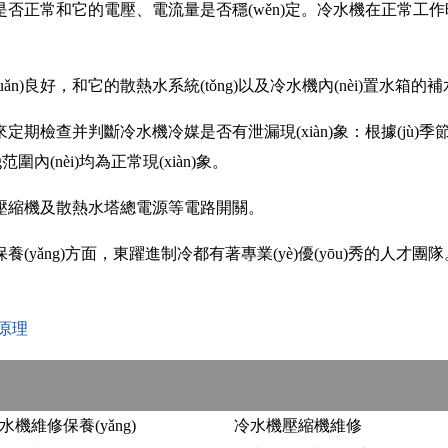
常和它的電壓、電流量是否穩(wěn)定。冷水機在正常工作時
好，和它的散熱水系統(tǒng)以及冷水機內(nèi)置水箱的補水是否
，來定期檢查并判斷冷水機冷媒是否有泄漏現(xiàn)象：根據(jù)季節(
圍內(nèi)均為正常現(xiàn)象。
及散熱水塔總電源等電路開關。
yǎng)方面，東躍進制冷都有著專業(yè)優(yōu)秀的人才團隊
原理
機維修保養(yǎng)
冷水機壓縮機維修