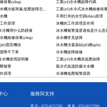
保養(yǎng)
工業(yè)冷水機故障代碼
螺桿式冷水機冷媒泄漏,低壓故障怎么處理？
工業(yè)水冷式冰水機維修保養(y
水機
不用打井的水空調(diào)原理
工作原理
冰機的工作原理及作用
è)水冷機用什么防銹液
冰水機報警溫度過低是什么意
機維修保養(yǎng)
冰水機常見故障
jié)霜至機頭
冰水機冷凝器結(jié)構(gòu)
度降不下來
冷水機故障維修
è)冷水機使用說明書
工業(yè)冷水機高低壓故障
壓報警
風冷式低溫防爆冷水機
作原理
冷凍機低壓報警原因
品中心
服務與支持
電 話：0755-81717585 傳 真：0755-81717992